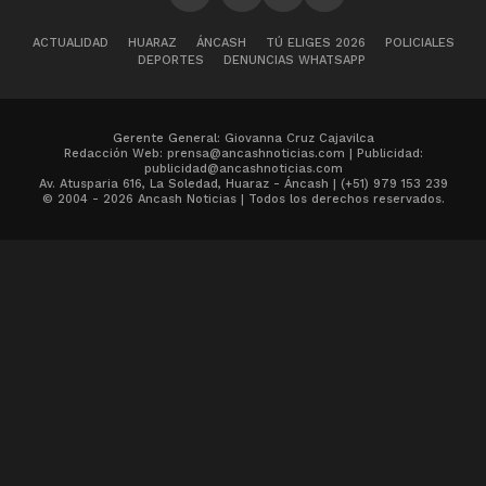
ACTUALIDAD
HUARAZ
ÁNCASH
TÚ ELIGES 2026
POLICIALES
DEPORTES
DENUNCIAS WHATSAPP
Gerente General: Giovanna Cruz Cajavilca
Redacción Web: prensa@ancashnoticias.com | Publicidad:
publicidad@ancashnoticias.com
Av. Atusparia 616, La Soledad, Huaraz - Áncash | (+51) 979 153 239
© 2004 - 2026 Ancash Noticias | Todos los derechos reservados.