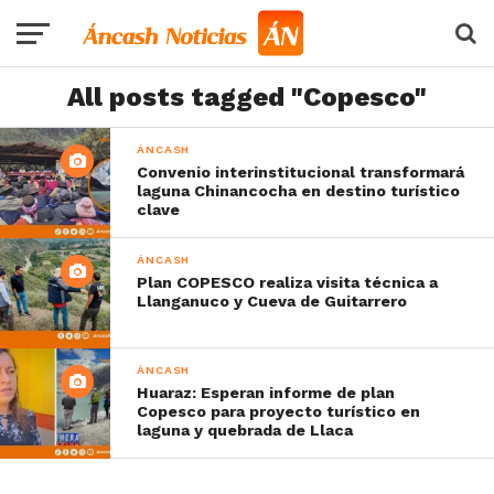
All posts tagged "Copesco"
ÁNCASH
Convenio interinstitucional transformará
laguna Chinancocha en destino turístico
clave
ÁNCASH
Plan COPESCO realiza visita técnica a
Llanganuco y Cueva de Guitarrero
ÁNCASH
Huaraz: Esperan informe de plan
Copesco para proyecto turístico en
laguna y quebrada de Llaca