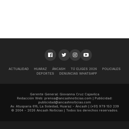
ACTUALIDAD
HUARAZ
ÁNCASH
TÚ ELIGES 2026
POLICIALES
DEPORTES
DENUNCIAS WHATSAPP
Gerente General: Giovanna Cruz Cajavilca
Redacción Web: prensa@ancashnoticias.com | Publicidad:
publicidad@ancashnoticias.com
Av. Atusparia 616, La Soledad, Huaraz - Áncash | (+51) 979 153 239
© 2004 - 2026 Ancash Noticias | Todos los derechos reservados.