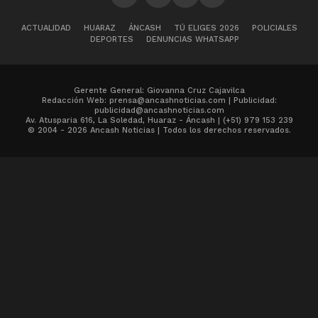
ACTUALIDAD
HUARAZ
ÁNCASH
TÚ ELIGES 2026
POLICIALES
DEPORTES
DENUNCIAS WHATSAPP
Gerente General: Giovanna Cruz Cajavilca
Redacción Web: prensa@ancashnoticias.com | Publicidad:
publicidad@ancashnoticias.com
Av. Atusparia 616, La Soledad, Huaraz - Áncash | (+51) 979 153 239
© 2004 - 2026 Ancash Noticias | Todos los derechos reservados.