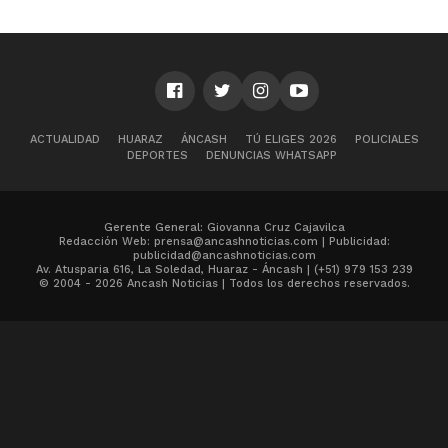
ACTUALIDAD
HUARAZ
ÁNCASH
TÚ ELIGES 2026
POLICIALES
DEPORTES
DENUNCIAS WHATSAPP
Gerente General: Giovanna Cruz Cajavilca
Redacción Web: prensa@ancashnoticias.com | Publicidad:
publicidad@ancashnoticias.com
Av. Atusparia 616, La Soledad, Huaraz - Áncash | (+51) 979 153 239
© 2004 - 2026 Ancash Noticias | Todos los derechos reservados.