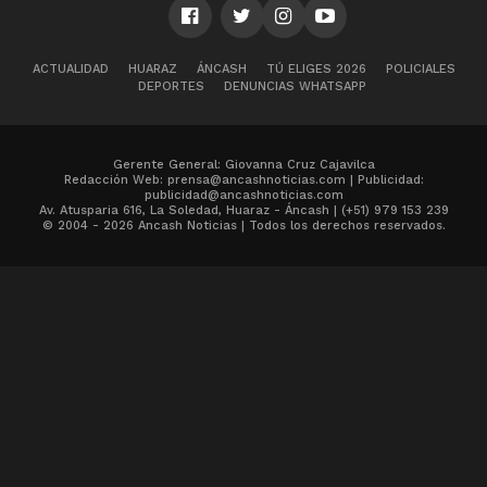
ACTUALIDAD
HUARAZ
ÁNCASH
TÚ ELIGES 2026
POLICIALES
DEPORTES
DENUNCIAS WHATSAPP
Gerente General: Giovanna Cruz Cajavilca
Redacción Web: prensa@ancashnoticias.com | Publicidad:
publicidad@ancashnoticias.com
Av. Atusparia 616, La Soledad, Huaraz - Áncash | (+51) 979 153 239
© 2004 - 2026 Ancash Noticias | Todos los derechos reservados.