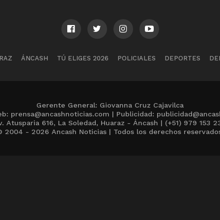
RAZ
ÁNCASH
TÚ ELIGES 2026
POLICIALES
DEPORTES
DE
Gerente General: Giovanna Cruz Cajavilca
b: prensa@ancashnoticias.com | Publicidad: publicidad@ancas
v. Atusparia 616, La Soledad, Huaraz - Áncash | (+51) 979 153 2
 2004 - 2026 Ancash Noticias | Todos los derechos reservado