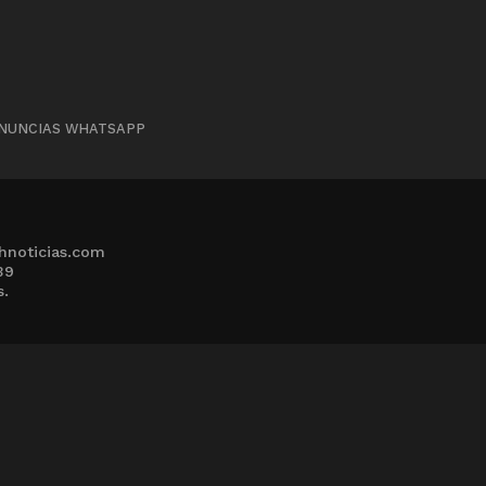
NUNCIAS WHATSAPP
hnoticias.com
39
s.