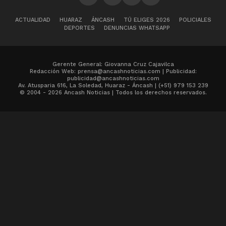
ACTUALIDAD
HUARAZ
ÁNCASH
TÚ ELIGES 2026
POLICIALES
DEPORTES
DENUNCIAS WHATSAPP
Gerente General: Giovanna Cruz Cajavilca
Redacción Web: prensa@ancashnoticias.com | Publicidad:
publicidad@ancashnoticias.com
Av. Atusparia 616, La Soledad, Huaraz - Áncash | (+51) 979 153 239
© 2004 - 2026 Ancash Noticias | Todos los derechos reservados.