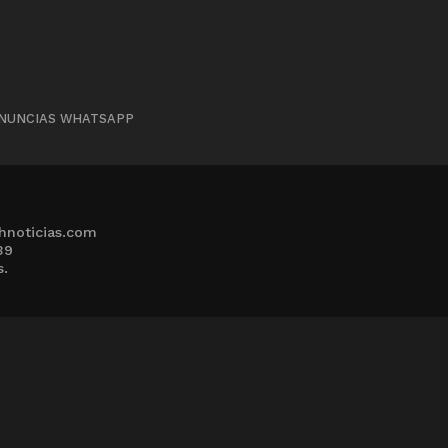
NUNCIAS WHATSAPP
hnoticias.com
39
s.