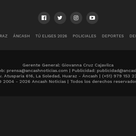
RAZ
ÁNCASH
TÚ ELIGES 2026
POLICIALES
DEPORTES
DE
Gerente General: Giovanna Cruz Cajavilca
b: prensa@ancashnoticias.com | Publicidad: publicidad@ancas
v. Atusparia 616, La Soledad, Huaraz - Áncash | (+51) 979 153 2
 2004 - 2026 Ancash Noticias | Todos los derechos reservado