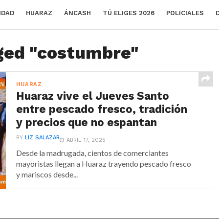
IDAD
HUARAZ
ÁNCASH
TÚ ELIGES 2026
POLICIALES
gged "costumbre"
HUARAZ
Huaraz vive el Jueves Santo
entre pescado fresco, tradición
y precios que no espantan
BY
LIZ SALAZAR
ABRIL 17, 2025
Desde la madrugada, cientos de comerciantes
mayoristas llegan a Huaraz trayendo pescado fresco
y mariscos desde...