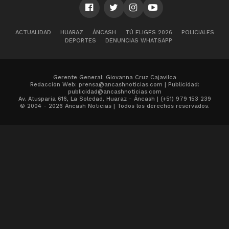
ACTUALIDAD
HUARAZ
ÁNCASH
TÚ ELIGES 2026
POLICIALES
DEPORTES
DENUNCIAS WHATSAPP
Gerente General: Giovanna Cruz Cajavilca
Redacción Web: prensa@ancashnoticias.com | Publicidad:
publicidad@ancashnoticias.com
Av. Atusparia 616, La Soledad, Huaraz - Áncash | (+51) 979 153 239
© 2004 - 2026 Ancash Noticias | Todos los derechos reservados.