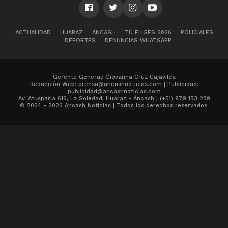
ACTUALIDAD
HUARAZ
ÁNCASH
TÚ ELIGES 2026
POLICIALES
DEPORTES
DENUNCIAS WHATSAPP
Gerente General: Giovanna Cruz Cajavilca
Redacción Web: prensa@ancashnoticias.com | Publicidad:
publicidad@ancashnoticias.com
Av. Atusparia 616, La Soledad, Huaraz - Áncash | (+51) 979 153 239
© 2004 - 2026 Ancash Noticias | Todos los derechos reservados.