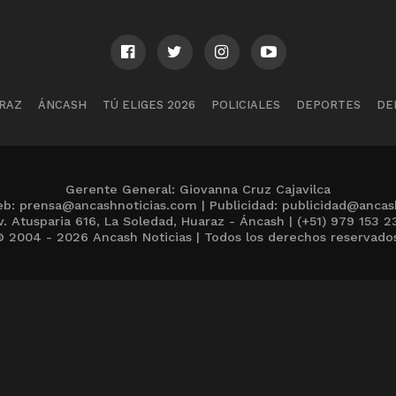
RAZ
ÁNCASH
TÚ ELIGES 2026
POLICIALES
DEPORTES
DE
Gerente General: Giovanna Cruz Cajavilca
b: prensa@ancashnoticias.com | Publicidad: publicidad@ancas
v. Atusparia 616, La Soledad, Huaraz - Áncash | (+51) 979 153 2
 2004 - 2026 Ancash Noticias | Todos los derechos reservado