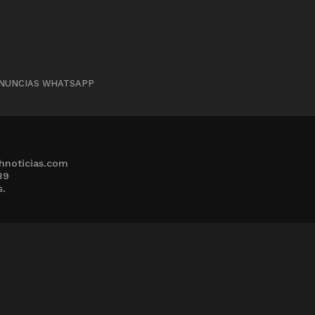
NUNCIAS WHATSAPP
hnoticias.com
39
s.