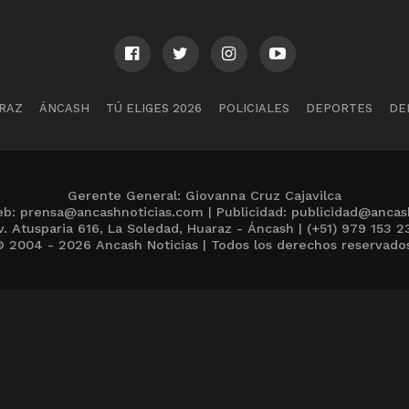
RAZ
ÁNCASH
TÚ ELIGES 2026
POLICIALES
DEPORTES
DE
Gerente General: Giovanna Cruz Cajavilca
b: prensa@ancashnoticias.com | Publicidad: publicidad@ancas
v. Atusparia 616, La Soledad, Huaraz - Áncash | (+51) 979 153 2
 2004 - 2026 Ancash Noticias | Todos los derechos reservado