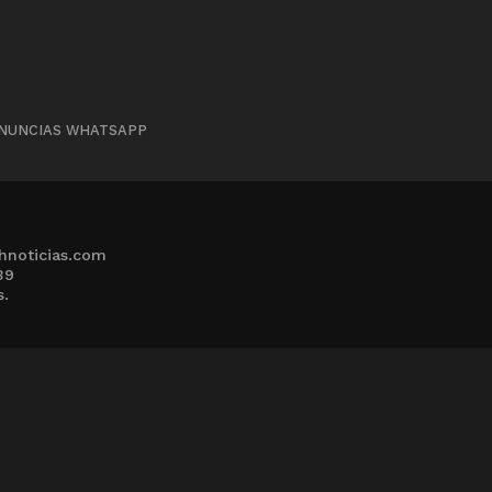
NUNCIAS WHATSAPP
hnoticias.com
39
s.