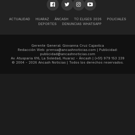
ACTUALIDAD
HUARAZ
ÁNCASH
TÚ ELIGES 2026
POLICIALES
DEPORTES
DENUNCIAS WHATSAPP
Gerente General: Giovanna Cruz Cajavilca
Redacción Web: prensa@ancashnoticias.com | Publicidad:
publicidad@ancashnoticias.com
Av. Atusparia 616, La Soledad, Huaraz - Áncash | (+51) 979 153 239
© 2004 - 2026 Ancash Noticias | Todos los derechos reservados.