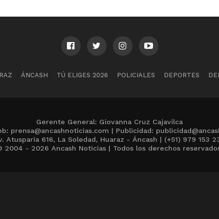
RAZ
ÁNCASH
TÚ ELIGES 2026
POLICIALES
DEPORTES
DE
Gerente General: Giovanna Cruz Cajavilca
b: prensa@ancashnoticias.com | Publicidad: publicidad@ancas
v. Atusparia 616, La Soledad, Huaraz - Áncash | (+51) 979 153 2
 2004 - 2026 Ancash Noticias | Todos los derechos reservado