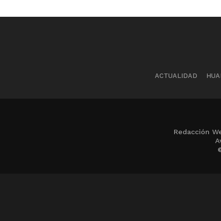
ACTUALIDAD
HUA
Redacción We
A
©