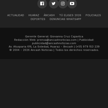
ACTUALIDAD
HUARAZ
ÁNCASH
TÚ ELIGES 2026
POLICIALES
DEPORTES
DENUNCIAS WHATSAPP
Gerente General: Giovanna Cruz Cajavilca
Redacción Web: prensa@ancashnoticias.com | Publicidad:
publicidad@ancashnoticias.com
Av. Atusparia 616, La Soledad, Huaraz - Áncash | (+51) 979 153 239
© 2004 - 2026 Ancash Noticias | Todos los derechos reservados.