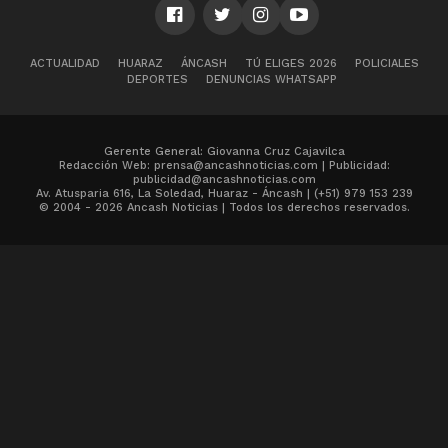
ACTUALIDAD
HUARAZ
ÁNCASH
TÚ ELIGES 2026
POLICIALES
DEPORTES
DENUNCIAS WHATSAPP
Gerente General: Giovanna Cruz Cajavilca
Redacción Web: prensa@ancashnoticias.com | Publicidad:
publicidad@ancashnoticias.com
Av. Atusparia 616, La Soledad, Huaraz - Áncash | (+51) 979 153 239
© 2004 - 2026 Ancash Noticias | Todos los derechos reservados.