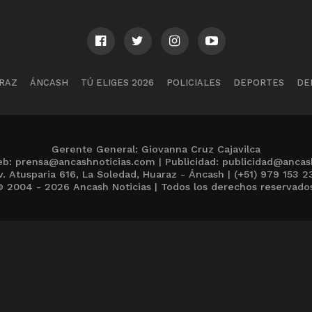
RAZ
ÁNCASH
TÚ ELIGES 2026
POLICIALES
DEPORTES
DE
Gerente General: Giovanna Cruz Cajavilca
b: prensa@ancashnoticias.com | Publicidad: publicidad@ancas
v. Atusparia 616, La Soledad, Huaraz - Áncash | (+51) 979 153 2
 2004 - 2026 Ancash Noticias | Todos los derechos reservado