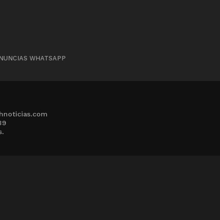
NUNCIAS WHATSAPP
hnoticias.com
39
s.