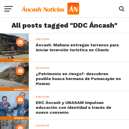
All posts tagged "DDC Áncash"
ÁNCASH
Áncash: Mañana entregan terrenos para
iniciar inversión turística en Chavín
HUARAZ
¿Patrimonio en riesgo?: descubren
posible huaca hermana de Pumacayán en
Huaraz
ÁNCASH
DDC Áncash y UNASAM impulsan
educación con identidad a través de
nuevo convenio
HUARAZ