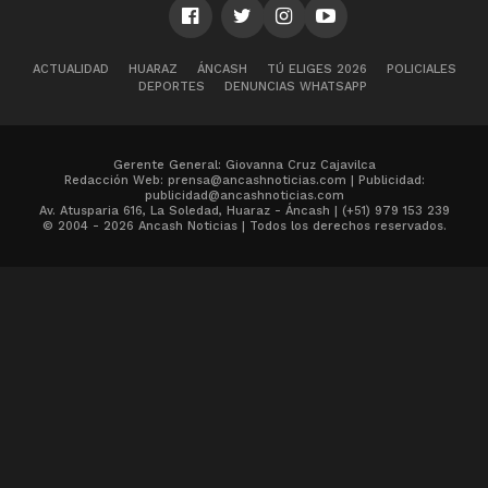
ACTUALIDAD
HUARAZ
ÁNCASH
TÚ ELIGES 2026
POLICIALES
DEPORTES
DENUNCIAS WHATSAPP
Gerente General: Giovanna Cruz Cajavilca
Redacción Web: prensa@ancashnoticias.com | Publicidad:
publicidad@ancashnoticias.com
Av. Atusparia 616, La Soledad, Huaraz - Áncash | (+51) 979 153 239
© 2004 - 2026 Ancash Noticias | Todos los derechos reservados.