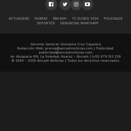
ACTUALIDAD
HUARAZ
ÁNCASH
TÚ ELIGES 2026
POLICIALES
DEPORTES
DENUNCIAS WHATSAPP
Gerente General: Giovanna Cruz Cajavilca
Redacción Web: prensa@ancashnoticias.com | Publicidad:
publicidad@ancashnoticias.com
Av. Atusparia 616, La Soledad, Huaraz - Áncash | (+51) 979 153 239
© 2004 - 2026 Ancash Noticias | Todos los derechos reservados.