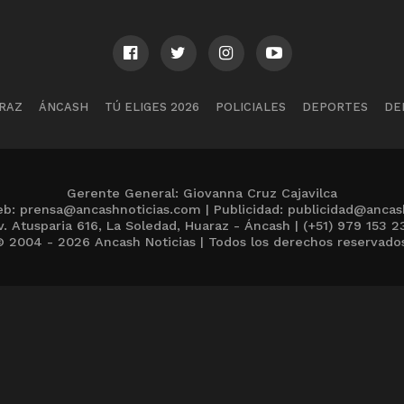
RAZ
ÁNCASH
TÚ ELIGES 2026
POLICIALES
DEPORTES
DE
Gerente General: Giovanna Cruz Cajavilca
b: prensa@ancashnoticias.com | Publicidad: publicidad@ancas
v. Atusparia 616, La Soledad, Huaraz - Áncash | (+51) 979 153 2
 2004 - 2026 Ancash Noticias | Todos los derechos reservado