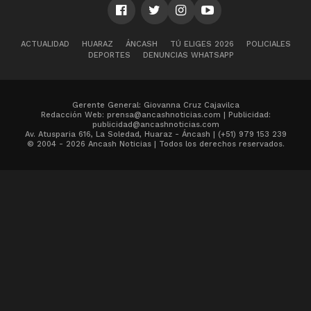
ACTUALIDAD
HUARAZ
ÁNCASH
TÚ ELIGES 2026
POLICIALES
DEPORTES
DENUNCIAS WHATSAPP
Gerente General: Giovanna Cruz Cajavilca
Redacción Web: prensa@ancashnoticias.com | Publicidad:
publicidad@ancashnoticias.com
Av. Atusparia 616, La Soledad, Huaraz - Áncash | (+51) 979 153 239
© 2004 - 2026 Ancash Noticias | Todos los derechos reservados.