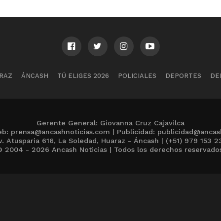
RAZ
ÁNCASH
TÚ ELIGES 2026
POLICIALES
DEPORTES
DE
Gerente General: Giovanna Cruz Cajavilca
b: prensa@ancashnoticias.com | Publicidad: publicidad@ancas
v. Atusparia 616, La Soledad, Huaraz - Áncash | (+51) 979 153 2
 2004 - 2026 Ancash Noticias | Todos los derechos reservado