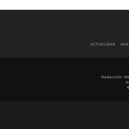
ACTUALIDAD
HUA
Redacción We
A
©