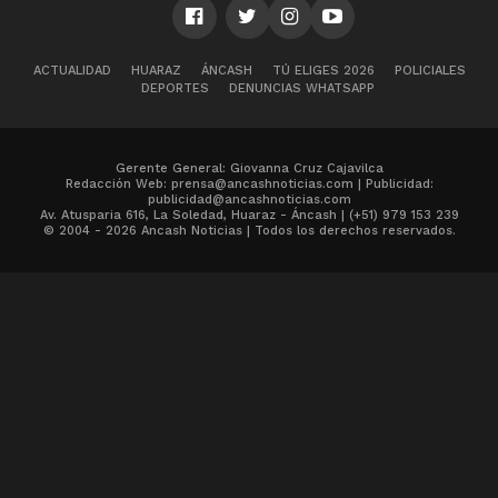
ACTUALIDAD
HUARAZ
ÁNCASH
TÚ ELIGES 2026
POLICIALES
DEPORTES
DENUNCIAS WHATSAPP
Gerente General: Giovanna Cruz Cajavilca
Redacción Web: prensa@ancashnoticias.com | Publicidad:
publicidad@ancashnoticias.com
Av. Atusparia 616, La Soledad, Huaraz - Áncash | (+51) 979 153 239
© 2004 - 2026 Ancash Noticias | Todos los derechos reservados.