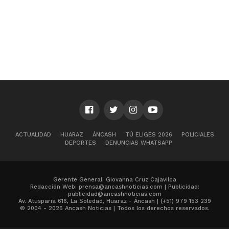
ACTUALIDAD
HUARAZ
ÁNCASH
TÚ ELIGES 2026
POLICIALES
DEPORTES
DENUNCIAS WHATSAPP
Gerente General: Giovanna Cruz Cajavilca
Redacción Web: prensa@ancashnoticias.com | Publicidad:
publicidad@ancashnoticias.com
Av. Atusparia 616, La Soledad, Huaraz - Áncash | (+51) 979 153 239
© 2004 - 2026 Ancash Noticias | Todos los derechos reservados.