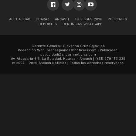
ACTUALIDAD
HUARAZ
ÁNCASH
TÚ ELIGES 2026
POLICIALES
DEPORTES
DENUNCIAS WHATSAPP
Gerente General: Giovanna Cruz Cajavilca
Redacción Web: prensa@ancashnoticias.com | Publicidad:
publicidad@ancashnoticias.com
Av. Atusparia 616, La Soledad, Huaraz - Áncash | (+51) 979 153 239
© 2004 - 2026 Ancash Noticias | Todos los derechos reservados.