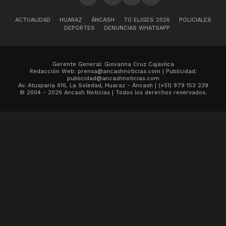
ACTUALIDAD
HUARAZ
ÁNCASH
TÚ ELIGES 2026
POLICIALES
DEPORTES
DENUNCIAS WHATSAPP
Gerente General: Giovanna Cruz Cajavilca
Redacción Web: prensa@ancashnoticias.com | Publicidad:
publicidad@ancashnoticias.com
Av. Atusparia 616, La Soledad, Huaraz - Áncash | (+51) 979 153 239
© 2004 - 2026 Ancash Noticias | Todos los derechos reservados.