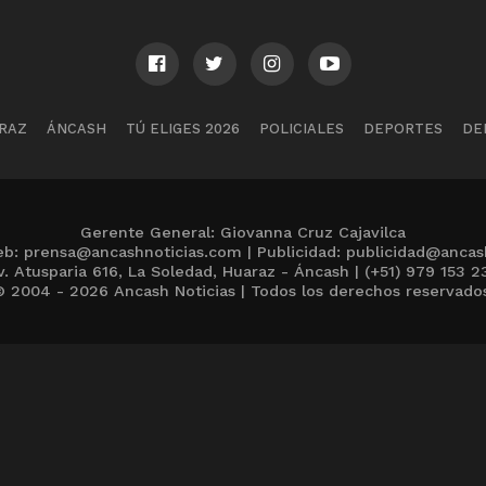
RAZ
ÁNCASH
TÚ ELIGES 2026
POLICIALES
DEPORTES
DE
Gerente General: Giovanna Cruz Cajavilca
b: prensa@ancashnoticias.com | Publicidad: publicidad@ancas
v. Atusparia 616, La Soledad, Huaraz - Áncash | (+51) 979 153 2
 2004 - 2026 Ancash Noticias | Todos los derechos reservado