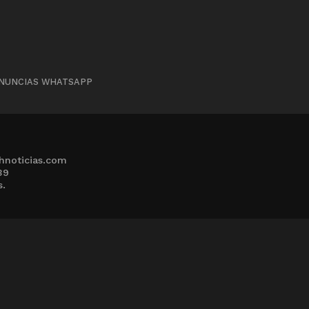
NUNCIAS WHATSAPP
hnoticias.com
39
s.