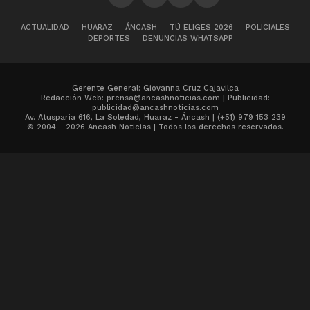
ACTUALIDAD
HUARAZ
ÁNCASH
TÚ ELIGES 2026
POLICIALES
DEPORTES
DENUNCIAS WHATSAPP
Gerente General: Giovanna Cruz Cajavilca
Redacción Web: prensa@ancashnoticias.com | Publicidad:
publicidad@ancashnoticias.com
Av. Atusparia 616, La Soledad, Huaraz - Áncash | (+51) 979 153 239
© 2004 - 2026 Ancash Noticias | Todos los derechos reservados.