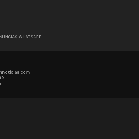
NUNCIAS WHATSAPP
hnoticias.com
39
s.