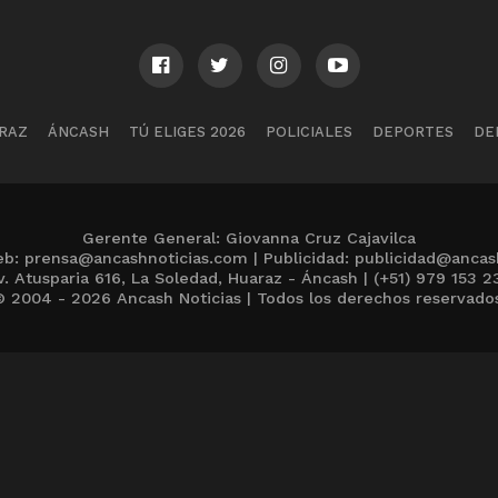
RAZ
ÁNCASH
TÚ ELIGES 2026
POLICIALES
DEPORTES
DE
Gerente General: Giovanna Cruz Cajavilca
b: prensa@ancashnoticias.com | Publicidad: publicidad@ancas
v. Atusparia 616, La Soledad, Huaraz - Áncash | (+51) 979 153 2
 2004 - 2026 Ancash Noticias | Todos los derechos reservado