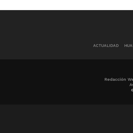
ACTUALIDAD
HUA
Redacción We
A
©