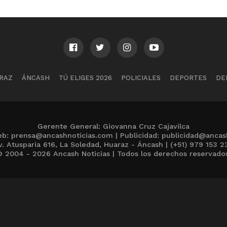
RAZ
ÁNCASH
TÚ ELIGES 2026
POLICIALES
DEPORTES
DE
Gerente General: Giovanna Cruz Cajavilca
b: prensa@ancashnoticias.com | Publicidad: publicidad@ancas
v. Atusparia 616, La Soledad, Huaraz - Áncash | (+51) 979 153 2
 2004 - 2026 Ancash Noticias | Todos los derechos reservado