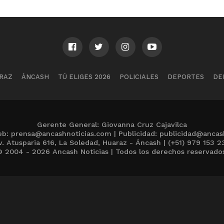
RAZ
ÁNCASH
TÚ ELIGES 2026
POLICIALES
DEPORTES
DE
Gerente General: Giovanna Cruz Cajavilca
b: prensa@ancashnoticias.com | Publicidad: publicidad@ancas
v. Atusparia 616, La Soledad, Huaraz - Áncash | (+51) 979 153 2
 2004 - 2026 Ancash Noticias | Todos los derechos reservado