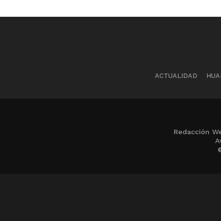
ACTUALIDAD
HUA
Redacción We
A
©