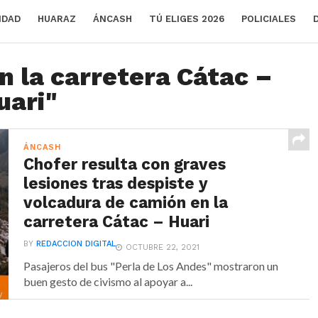
IDAD
HUARAZ
ÁNCASH
TÚ ELIGES 2026
POLICIALES
n la carretera Cátac –
uari"
ÁNCASH
Chofer resulta con graves
lesiones tras despiste y
volcadura de camión en la
carretera Cátac – Huari
BY
REDACCION DIGITAL
OCTUBRE 22, 2021
Pasajeros del bus "Perla de Los Andes" mostraron un
buen gesto de civismo al apoyar a...