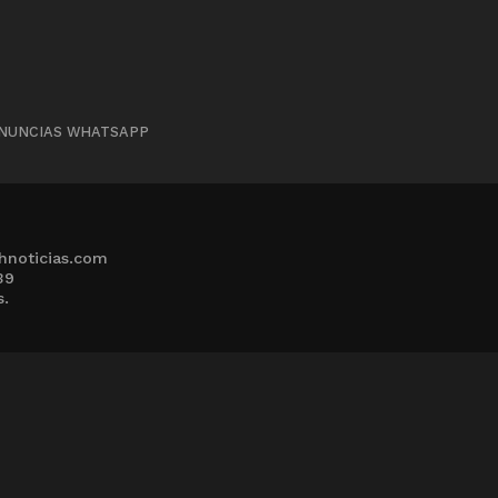
NUNCIAS WHATSAPP
hnoticias.com
39
s.