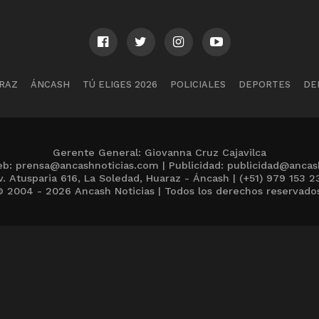
RAZ
ÁNCASH
TÚ ELIGES 2026
POLICIALES
DEPORTES
DE
Gerente General: Giovanna Cruz Cajavilca
b: prensa@ancashnoticias.com | Publicidad: publicidad@ancas
v. Atusparia 616, La Soledad, Huaraz - Áncash | (+51) 979 153 2
 2004 - 2026 Ancash Noticias | Todos los derechos reservado