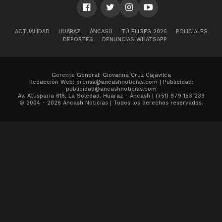
ACTUALIDAD
HUARAZ
ÁNCASH
TÚ ELIGES 2026
POLICIALES
DEPORTES
DENUNCIAS WHATSAPP
Gerente General: Giovanna Cruz Cajavilca
Redacción Web: prensa@ancashnoticias.com | Publicidad:
publicidad@ancashnoticias.com
Av. Atusparia 616, La Soledad, Huaraz - Áncash | (+51) 979 153 239
© 2004 - 2026 Ancash Noticias | Todos los derechos reservados.