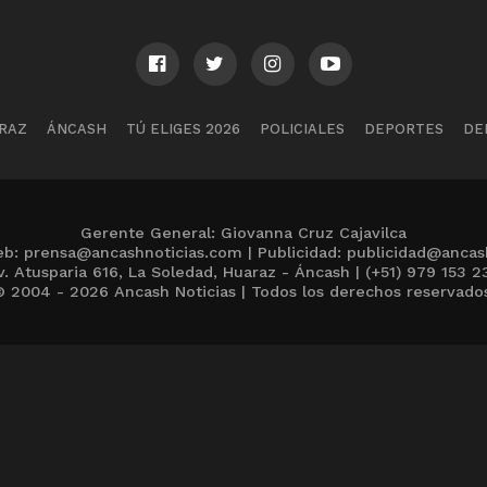
RAZ
ÁNCASH
TÚ ELIGES 2026
POLICIALES
DEPORTES
DE
Gerente General: Giovanna Cruz Cajavilca
b: prensa@ancashnoticias.com | Publicidad: publicidad@ancas
v. Atusparia 616, La Soledad, Huaraz - Áncash | (+51) 979 153 2
 2004 - 2026 Ancash Noticias | Todos los derechos reservado