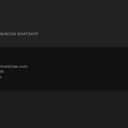
NUNCIAS WHATSAPP
hnoticias.com
39
s.