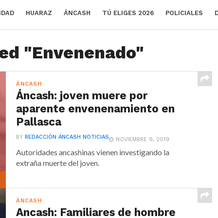
IDAD
HUARAZ
ÁNCASH
TÚ ELIGES 2026
POLICIALES
ged "Envenenado"
ÁNCASH
Áncash: joven muere por
aparente envenenamiento en
Pallasca
BY
REDACCIÓN ÁNCASH NOTICIAS
NOVIEMBRE 9, 2019
Autoridades ancashinas vienen investigando la
extraña muerte del joven.
ÁNCASH
Ancash: Familiares de hombre