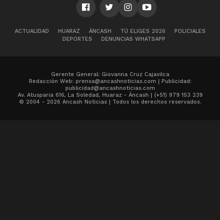
ACTUALIDAD
HUARAZ
ÁNCASH
TÚ ELIGES 2026
POLICIALES
DEPORTES
DENUNCIAS WHATSAPP
Gerente General: Giovanna Cruz Cajavilca
Redacción Web: prensa@ancashnoticias.com | Publicidad:
publicidad@ancashnoticias.com
Av. Atusparia 616, La Soledad, Huaraz - Áncash | (+51) 979 153 239
© 2004 - 2026 Ancash Noticias | Todos los derechos reservados.