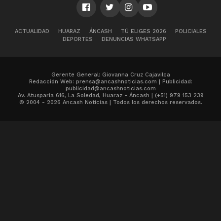
ACTUALIDAD
HUARAZ
ÁNCASH
TÚ ELIGES 2026
POLICIALES
DEPORTES
DENUNCIAS WHATSAPP
Gerente General: Giovanna Cruz Cajavilca
Redacción Web: prensa@ancashnoticias.com | Publicidad:
publicidad@ancashnoticias.com
Av. Atusparia 616, La Soledad, Huaraz - Áncash | (+51) 979 153 239
© 2004 - 2026 Ancash Noticias | Todos los derechos reservados.