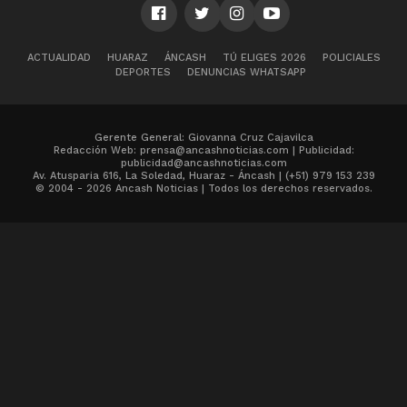
ACTUALIDAD
HUARAZ
ÁNCASH
TÚ ELIGES 2026
POLICIALES
DEPORTES
DENUNCIAS WHATSAPP
Gerente General: Giovanna Cruz Cajavilca
Redacción Web: prensa@ancashnoticias.com | Publicidad:
publicidad@ancashnoticias.com
Av. Atusparia 616, La Soledad, Huaraz - Áncash | (+51) 979 153 239
© 2004 - 2026 Ancash Noticias | Todos los derechos reservados.