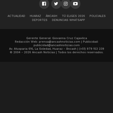
ACTUALIDAD
HUARAZ
ÁNCASH
TÚ ELIGES 2026
POLICIALES
DEPORTES
DENUNCIAS WHATSAPP
Gerente General: Giovanna Cruz Cajavilca
Redacción Web: prensa@ancashnoticias.com | Publicidad:
publicidad@ancashnoticias.com
Av. Atusparia 616, La Soledad, Huaraz - Áncash | (+51) 979 153 239
© 2004 - 2026 Ancash Noticias | Todos los derechos reservados.