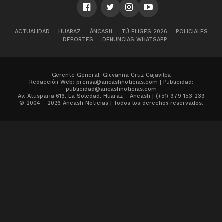
ACTUALIDAD
HUARAZ
ÁNCASH
TÚ ELIGES 2026
POLICIALES
DEPORTES
DENUNCIAS WHATSAPP
Gerente General: Giovanna Cruz Cajavilca
Redacción Web: prensa@ancashnoticias.com | Publicidad:
publicidad@ancashnoticias.com
Av. Atusparia 616, La Soledad, Huaraz - Áncash | (+51) 979 153 239
© 2004 - 2026 Ancash Noticias | Todos los derechos reservados.