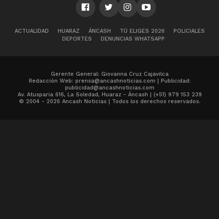
ACTUALIDAD
HUARAZ
ÁNCASH
TÚ ELIGES 2026
POLICIALES
DEPORTES
DENUNCIAS WHATSAPP
Gerente General: Giovanna Cruz Cajavilca
Redacción Web: prensa@ancashnoticias.com | Publicidad:
publicidad@ancashnoticias.com
Av. Atusparia 616, La Soledad, Huaraz - Áncash | (+51) 979 153 239
© 2004 - 2026 Ancash Noticias | Todos los derechos reservados.