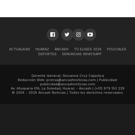
ACTUALIDAD
HUARAZ
ÁNCASH
TÚ ELIGES 2026
POLICIALES
DEPORTES
DENUNCIAS WHATSAPP
Gerente General: Giovanna Cruz Cajavilca
Redacción Web: prensa@ancashnoticias.com | Publicidad:
publicidad@ancashnoticias.com
Av. Atusparia 616, La Soledad, Huaraz - Áncash | (+51) 979 153 239
© 2004 - 2026 Ancash Noticias | Todos los derechos reservados.