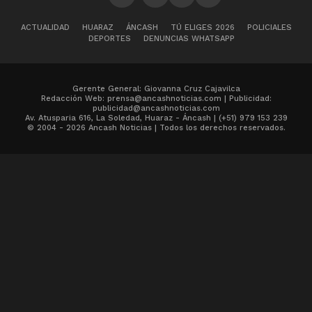
ACTUALIDAD
HUARAZ
ÁNCASH
TÚ ELIGES 2026
POLICIALES
DEPORTES
DENUNCIAS WHATSAPP
Gerente General: Giovanna Cruz Cajavilca
Redacción Web: prensa@ancashnoticias.com | Publicidad:
publicidad@ancashnoticias.com
Av. Atusparia 616, La Soledad, Huaraz - Áncash | (+51) 979 153 239
© 2004 - 2026 Ancash Noticias | Todos los derechos reservados.