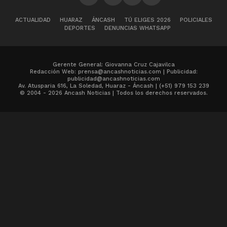
ACTUALIDAD
HUARAZ
ÁNCASH
TÚ ELIGES 2026
POLICIALES
DEPORTES
DENUNCIAS WHATSAPP
Gerente General: Giovanna Cruz Cajavilca
Redacción Web: prensa@ancashnoticias.com | Publicidad:
publicidad@ancashnoticias.com
Av. Atusparia 616, La Soledad, Huaraz - Áncash | (+51) 979 153 239
© 2004 - 2026 Ancash Noticias | Todos los derechos reservados.