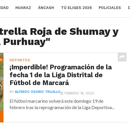
IDAD
HUARAZ
ÁNCASH
TÚ ELIGES 2026
POLICIALES
trella Roja de Shumay y
a Purhuay"
DEPORTES
¡Imperdible! Programación de la
fecha 1 de la Liga Distrital de
Fútbol de Marcará
BY
ALFREDO OSORIO TRUJILLO
FEBRERO 16, 2023
El fútbol marcarino volverá este domingo 19 de
febrero tras la reprogramación de la Liga Deportiva...