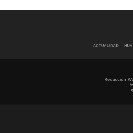
ACTUALIDAD
HUA
Redacción We
A
©