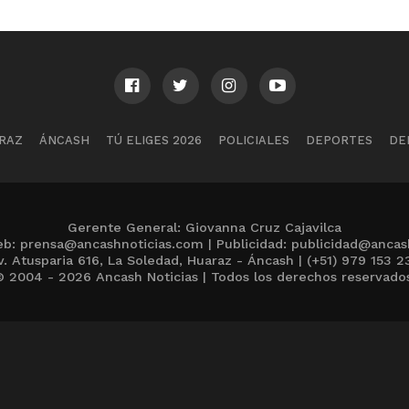
RAZ
ÁNCASH
TÚ ELIGES 2026
POLICIALES
DEPORTES
DE
Gerente General: Giovanna Cruz Cajavilca
b: prensa@ancashnoticias.com | Publicidad: publicidad@ancas
v. Atusparia 616, La Soledad, Huaraz - Áncash | (+51) 979 153 2
 2004 - 2026 Ancash Noticias | Todos los derechos reservado