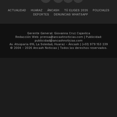
ACTUALIDAD
HUARAZ
ÁNCASH
TÚ ELIGES 2026
POLICIALES
DEPORTES
DENUNCIAS WHATSAPP
Gerente General: Giovanna Cruz Cajavilca
Redacción Web: prensa@ancashnoticias.com | Publicidad:
publicidad@ancashnoticias.com
Av. Atusparia 616, La Soledad, Huaraz - Áncash | (+51) 979 153 239
© 2004 - 2026 Ancash Noticias | Todos los derechos reservados.