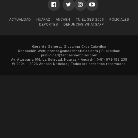
ACTUALIDAD
HUARAZ
ÁNCASH
TÚ ELIGES 2026
POLICIALES
DEPORTES
DENUNCIAS WHATSAPP
Gerente General: Giovanna Cruz Cajavilca
Redacción Web: prensa@ancashnoticias.com | Publicidad:
publicidad@ancashnoticias.com
Av. Atusparia 616, La Soledad, Huaraz - Áncash | (+51) 979 153 239
© 2004 - 2026 Ancash Noticias | Todos los derechos reservados.