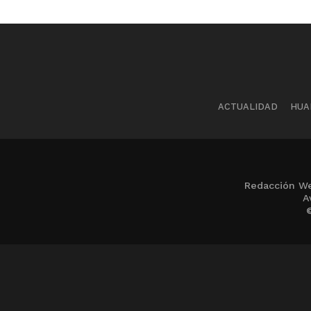
ACTUALIDAD
HUA
Redacción We
A
©