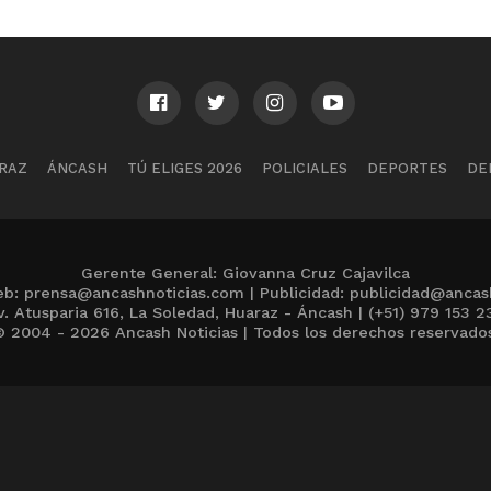
RAZ
ÁNCASH
TÚ ELIGES 2026
POLICIALES
DEPORTES
DE
Gerente General: Giovanna Cruz Cajavilca
b: prensa@ancashnoticias.com | Publicidad: publicidad@ancas
v. Atusparia 616, La Soledad, Huaraz - Áncash | (+51) 979 153 2
 2004 - 2026 Ancash Noticias | Todos los derechos reservado