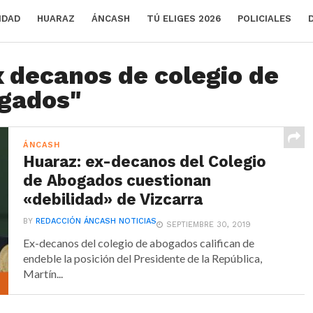
IDAD
HUARAZ
ÁNCASH
TÚ ELIGES 2026
POLICIALES
x decanos de colegio de
gados"
ÁNCASH
Huaraz: ex-decanos del Colegio
de Abogados cuestionan
«debilidad» de Vizcarra
BY
REDACCIÓN ÁNCASH NOTICIAS
SEPTIEMBRE 30, 2019
Ex-decanos del colegio de abogados califican de
endeble la posición del Presidente de la República,
Martín...