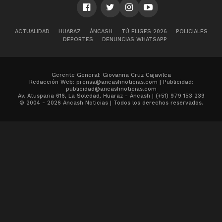
ACTUALIDAD
HUARAZ
ÁNCASH
TÚ ELIGES 2026
POLICIALES
DEPORTES
DENUNCIAS WHATSAPP
Gerente General: Giovanna Cruz Cajavilca
Redacción Web: prensa@ancashnoticias.com | Publicidad:
publicidad@ancashnoticias.com
Av. Atusparia 616, La Soledad, Huaraz - Áncash | (+51) 979 153 239
© 2004 - 2026 Ancash Noticias | Todos los derechos reservados.